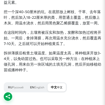
益元素。
挖一个深40-50厘米的坑。在底部放上树枝、干草、去年落
叶，然后加入18-22厘米厚的粪，用普通土覆盖，然后撒上
木灰。用温水浇水，然后用黑色聚乙烯膜覆盖，放置一周。
在这段时间内，土壤将被压实和加热，发酵和加热过程将开
始。一周后，拿掉薄膜，再次用温水充分浇水，然后覆盖再
7-10天。之后就可以开始种植黄瓜了。
拆掉薄膜后检查土壤温度。如果温度太高，将种植床开放3-
4天，以免幼苗过热。也可以采取另一种方法：在种植床上
做孔洞，用来自另一块区域的土填充孔洞，然后开始移植幼
苗或播种种子。
Русский
English
中文
RU
EN
中文