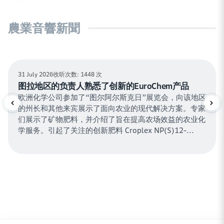
農業音響新聞
31 July 2026
收听次数: 1448 次
图拉地区的负责人熟悉了创新的EuroChem产品
欧洲化学公司参加了“图尔阿尔斯克日”展览会，向该地区
Previous
Ne
的州长和其他来宾展示了面向农业的现代解决方案。专家
们展示了矿物肥料，并介绍了旨在提高农场效益的农业化
学服务。引起了关注的创新肥料 Croplex NP(S)12-
40(10)。展览会吸引了约3,000名参与者，其中包括100
名农业生产者和来自不同地区的50家公司。公司参加这
一活动是他们农学专业知识发展战略的一部分。