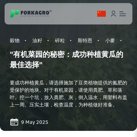
穀物
油籽
碎粒
斯特恩
小麥
農
"有机菜园的秘密：成功种植黄瓜的
最佳选择"
要成功种植黄瓜，请选择施加了豆类植物提供的氮肥的
受保护的地块。对于有机菜园，请使用粪肥、草和落
叶。挖一个坑，放入粪肥、灰，倒入温水，用塑料布盖
上一周。压实土壤，检查温度，为种植做好准备。
9 May 2025