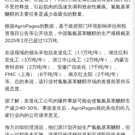
不受控释放，引起肌肉的迅速失调和致命性瘫痪。氯氨基苯
醚醇的主要任务是减少血吸虫的数量。
根据AgroPages的数据，基于政府部门环境影响评估和投
资项目公告等公开信息，中国氯氨基苯醚醇的生产规模截至
2025年2月已超过13万吨。
在该领域的领头羊包括友道化工（1.1万吨/年）、湖北亿利
宏化工（3万吨/年）、浙江中山化工（2万吨/年）、内蒙古
奇特农科（2万吨/年）、安徽广信农化（7千吨/年）、
FMC（上海）（6千吨/年）、南京红太阳（2千吨/年）
等。总的来说，该行业对氯氨基苯醚醇市场的发展前景持乐
观态度。
据了解，友道化工公司的爆炸事故可能会使氯氨基苯醚醇生
产减少40-50%。事故发生后，AgroPages就此杀虫剂向几
家行业内的公司请求意见。
海力尔组织澄清说，他们原计划开始生产氯氨基苯醚醇，但
这一过程尚未实施。该项目的详细信息和完成阶段尚未确