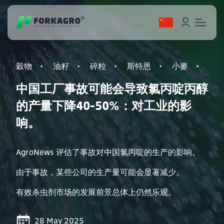
穀物
油籽
碎粒
斯特恩
小麥
農
中国工厂事故可能会导致氯丙啶丙醇
的产量下降40-50%：对工业的影
响。
AgroNews 评估了事故对中国氯丙啶的生产的影响。
由于事故，某些公司的生产量可能会显著减少。
有效杀虫剂市场的发展前景总体上仍然乐观。
28 May 2025