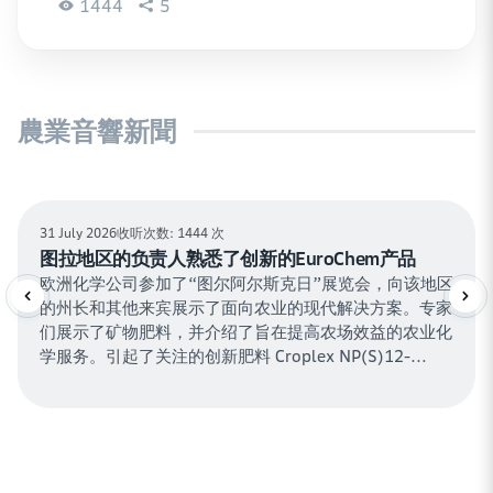
司。公司参加这一活动是他们农学专业知识发展战略的一部分。
1444
5
農業音響新聞
31 July 2026
收听次数: 1444 次
图拉地区的负责人熟悉了创新的EuroChem产品
欧洲化学公司参加了“图尔阿尔斯克日”展览会，向该地区
Previous
Ne
的州长和其他来宾展示了面向农业的现代解决方案。专家
们展示了矿物肥料，并介绍了旨在提高农场效益的农业化
学服务。引起了关注的创新肥料 Croplex NP(S)12-
40(10)。展览会吸引了约3,000名参与者，其中包括100
名农业生产者和来自不同地区的50家公司。公司参加这
一活动是他们农学专业知识发展战略的一部分。