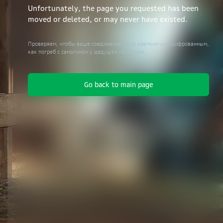
Unfortunately, the page you requested has been
moved or deleted, or may never have existed.
Проверяем, чтобы ваше соединение было крепким и зашифрованным,
как погреб с самогоном у дедушки на хуторе.
Go back to main page