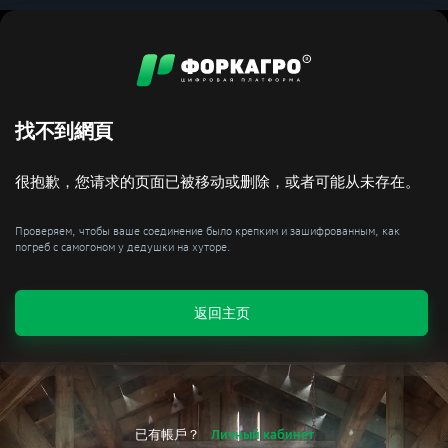
找不到網頁
很抱歉，您请求的页面已被移动或删除，或者可能从未存在。
Проверяем, чтобы ваше соединение было крепким и зашифрованным, как
погреб с самогоном у дедушки на хуторе.
返回主页
已有帳戶？
Личный кабинет